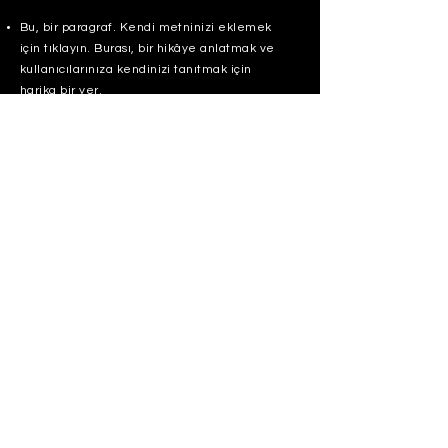
Bu, bir paragraf. Kendi metninizi eklemek
için tıklayın. Burası, bir hikâye anlatmak ve
kullanıcılarınıza kendinizi tanıtmak için
harika bir yer.
Bu, bir paragraf. Kendi metninizi eklemek
için tıklayın. Burası, bir hikâye anlatmak ve
kullanıcılarınıza kendinizi tanıtmak için
harika bir yer.
Bu, bir paragraf. Kendi metninizi eklemek
için tıklayın. İçeriğinizi eklemek ve yazı
tipini değiştirmek için “Metni Düzenle”ye
tek veya buraya çift tıklayın.
Başvur